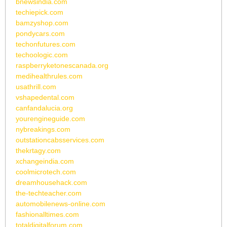
bnewsindia.com
techiepick.com
bamzyshop.com
pondycars.com
techonfutures.com
techoologic.com
raspberryketonescanada.org
medihealthrules.com
usathrill.com
vshapedental.com
canfandalucia.org
yourengineguide.com
nybreakings.com
outstationcabsservices.com
thekrtagy.com
xchangeindia.com
coolmicrotech.com
dreamhousehack.com
the-techteacher.com
automobilenews-online.com
fashionalltimes.com
totaldigitalforum.com