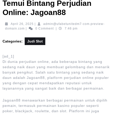
Temui Bintang Perjudian
Online: Jagoan88
April
April 26, 2025
|
admin@ufabetunitedm7-com.preview-
admin@ufabetunitedm7-
26,
domain.com
|
0 Comment
|
7:46 pm
com.preview-
2025
domain.com
Categories:
Judi Slot
[ad_1]
Di dunia perjudian online, ada beberapa bintang yang
sedang naik daun yang membuat gelombang dan menarik
banyak pengikut. Salah satu bintang yang sedang naik
daun adalah Jagoan88, platform perjudian online populer
yang dengan cepat mendapatkan reputasi untuk
layanannya yang sangat baik dan berbagai permainan.
Jagoan88 menawarkan berbagai permainan untuk dipilih
pemain, termasuk permainan kasino populer seperti
poker, blackjack, roulette, dan slot. Platform ini juga