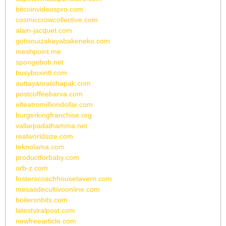
bitcoinvideospro.com
cosmiccrowcollective.com
alain-jacquet.com
gotisouizakayabakeneko.com
meshpoint.me
spongebob.net
busyboxintl.com
auttayanratchapak.com
postcoffeebarva.com
elteatromilliondollar.com
burgerkingfranchise.org
vallarpadathamma.net
realworldsize.com
teknolama.com
productforbaby.com
orb-z.com
fosterscoachhousetavern.com
mesasdecultivoonline.com
boilersnbits.com
latestviralpost.com
newfreearticle.com