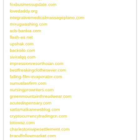
foxbusinessupdate.com
lovedaddy.org
integrativemedicalmassageplano.com
mrrugwashing.com
acb-bankia.com
flash-es.net
upshak.com
backsilo.com
siviralqq.com
impressionresorthoian.com
bestfreakingclothesever.com
falling-film-evaporator.com
sumuslawfirm.com
nursingprowriters.com
greenmountainthreadwear.com
acutedispensary.com
sattamatkanewsblog.com
cryptocurrencytradingcn.com
totowaz.com
charlestonwipesettlement.com
brandfollowmarket.com