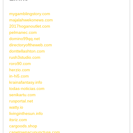
mygamblingstory.com
majalahwekonews.com
2017hoganoutlet.com
pelmanec.com
domino99qq.net
directoryoftheweb.com
donttellashton.com
rush3studio.com
roro90.com
herzio.com
in-hi5.com
krainafantasy.info
todas-noticias.com
senikartu.com
rusportal.net
watty.io
livinginthesun.info
itsriz.com
cargoods.shop
capetownacupuncture.com