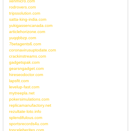
xenmicro.com
rodrovers.com
tripssolution.com
satta-king-india.com
yukigassencanada.com
articlehorizone.com
yuqqbbzp.com
7betagents6.com
coronavirusuptodate.com
crackinstreams.com
gadgetspak.com
gearsngadget.com
hireseodoctor.com
lapsfit.com
levelup-fast.com
mytreepla.net
pokersimulations.com
replicamanufactory.net
rezultate-loto.info
splendifulous.com
sportsrecords4u.com
topceleberites.com