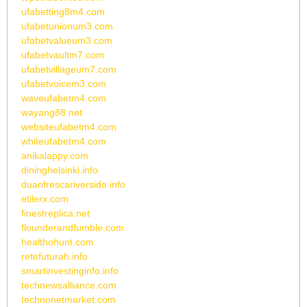
ufabetting8m4.com
ufabetunionum3.com
ufabetvalueum3.com
ufabetvaultm7.com
ufabetvillageum7.com
ufabetvoicem3.com
waveufabetm4.com
wayang88.net
websiteufabetm4.com
whiteufabetm4.com
anikalappy.com
dininghelsinki.info
duanfrescariverside.info
etilerx.com
finestreplica.net
flounderandfumble.com
healthohunt.com
retefuturah.info
smartinvestinginfo.info
technewsalliance.com
technonetmarket.com