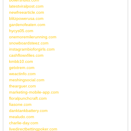
boilersnbits.com
latestviralpost.com
newfreearticle.com
blitzpowerusa.com
gardenofeaten.com
hycys05.com
onemoremilerunning.com
snowboardsteez.com
instagrambioforgirls.com
cashflowxfiles.com
kmbb10.com
getxtrem.com
weactinfo.com
meshingsocial.com
thearguer.com
marketing-mobile-app.com
floralpunchcraft.com
fiasone.com
danktankbattery.com
mealudo.com
charlie-day.com
livedirectbettingpoker.com