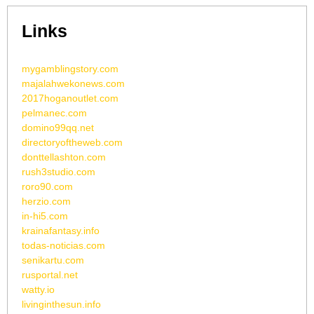
Links
mygamblingstory.com
majalahwekonews.com
2017hoganoutlet.com
pelmanec.com
domino99qq.net
directoryoftheweb.com
donttellashton.com
rush3studio.com
roro90.com
herzio.com
in-hi5.com
krainafantasy.info
todas-noticias.com
senikartu.com
rusportal.net
watty.io
livinginthesun.info