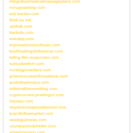
integrativemedicalmassageplano.com
mrrugwashing.com
acb-bankia.com
flash-es.net
upshak.com
backsilo.com
siviralqq.com
impressionresorthoian.com
bestfreakingclothesever.com
falling-film-evaporator.com
sumuslawfirm.com
nursingprowriters.com
greenmountainthreadwear.com
acutedispensary.com
sattamatkanewsblog.com
cryptocurrencytradingcn.com
totowaz.com
charlestonwipesettlement.com
brandfollowmarket.com
weeklyjobnews.com
countyanimalshelter.com
adwebtagging.com