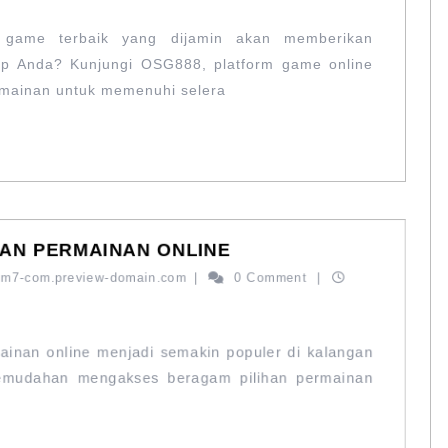
AN
 game terbaik yang dijamin akan memberikan
FORM
NG
p Anda? Kunjungi OSG888, platform game online
AIK
mainan untuk memenuhi selera
88
PUSAKA88:
DAN PERMAINAN ONLINE
TUJUAN
admin@ufabetunitedm7-
dm7-com.preview-domain.com
|
0 Comment
|
HIBURAN
com.preview-
DAN
domain.com
PERMAINAN
rmainan online menjadi semakin populer di kalangan
ONLINE
kemudahan mengakses beragam pilihan permainan