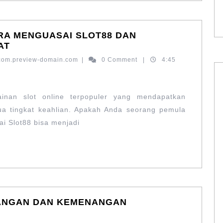
RA MENGUASAI SLOT88 DAN
DARI
AT
PEMULA
admin@ufabetunitedm7-
com.preview-domain.com
|
0 Comment
|
4:45
HINGGA
com.preview-
PRO:
domain.com
CARA
ainan slot online terpopuler yang mendapatkan
MENGUASAI
SLOT88
ua tingkat keahlian. Apakah Anda seorang pemula
DAN
i Slot88 bisa menjadi
MENDOMINASI
PAPAN
PERINGKAT
NANGAN DAN KEMENANGAN