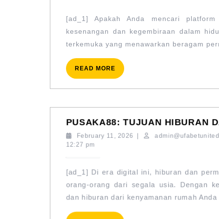
DENG
[ad_1] Apakah Anda mencari platform
PLAT
GAMI
kesenangan dan kegembiraan dalam hidu
TERB
terkemuka yang menawarkan beragam per
OSG8
READ
READ MORE
MORE
PUSAKA88: TUJUAN HIBURAN 
February
February 11, 2026
|
admin@ufabetunite
11,
12:27 pm
2026
[ad_1] Di era digital ini, hiburan dan pe
orang-orang dari segala usia. Dengan 
dan hiburan dari kenyamanan rumah Anda