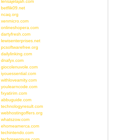
lensajelajah.com
betflik09.net
ncaq.org
xenmicro.com
onlineshopera.com
dartyfresh.com
lewisenterprises.net
pcsoftwarefree.org
dailylinking.com
dnafyx.com
giocolenuvole.com
iyouessential.com
withloveamity.com
youlearncode.com
fxyatirim.com
abbuguide.com
technologyresult.com
webhostingoffers.org
whatszow.com
ehomeamerca.com
techintendo.com
techgreenpure.com