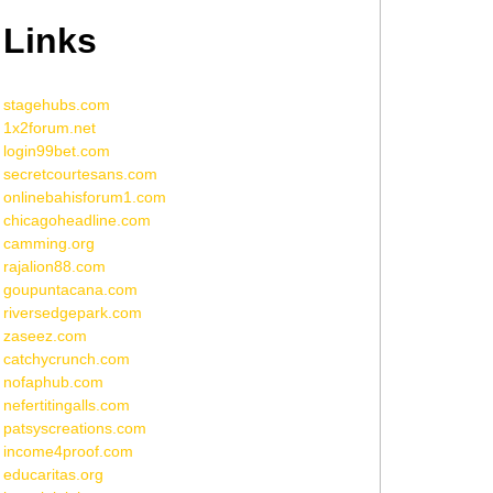
Links
stagehubs.com
1x2forum.net
login99bet.com
secretcourtesans.com
onlinebahisforum1.com
chicagoheadline.com
camming.org
rajalion88.com
goupuntacana.com
riversedgepark.com
zaseez.com
catchycrunch.com
nofaphub.com
nefertitingalls.com
patsyscreations.com
income4proof.com
educaritas.org