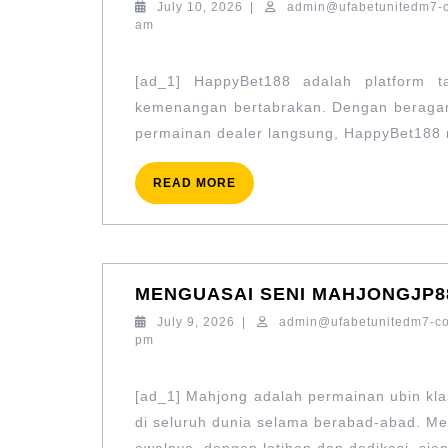
July
July 10, 2026
|
admin@ufabetunitedm7-
KESENANGAN
10,
am
DAN
2026
KEMENANGAN
[ad_1] HappyBet188 adalah platform t
BERTABRAKAN
kemenangan bertabrakan. Dengan beragam 
permainan dealer langsung, HappyBet188 m
READ
READ MORE
MORE
MENGUASAI SENI MAHJONGJP88
July
July 9, 2026
|
admin@ufabetunitedm7-c
9,
pm
2026
[ad_1] Mahjong adalah permainan ubin klas
di seluruh dunia selama berabad-abad. M
awalnya, dengan latihan dan dedikasi, sia