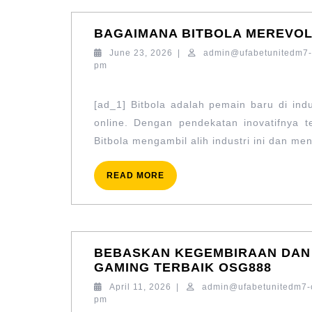
BAGAIMANA BITBOLA MEREVOLU
June
June 23, 2026
|
admin@ufabetunitedm7-
23,
pm
2026
[ad_1] Bitbola adalah pemain baru di indu
online. Dengan pendekatan inovatifnya 
Bitbola mengambil alih industri ini dan men
READ
READ MORE
MORE
BEBASKAN KEGEMBIRAAN DAN
BEBA
GAMING TERBAIK OSG888
KEGE
April
April 11, 2026
|
admin@ufabetunitedm7-
DAN
11,
pm
KEGE
2026