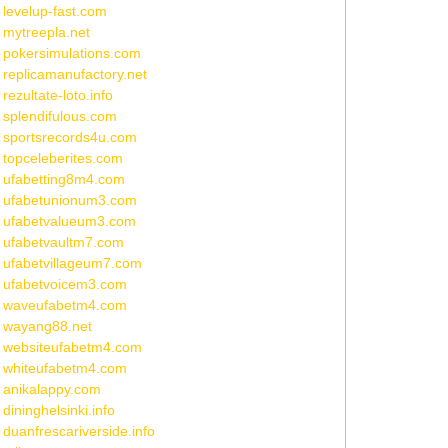
levelup-fast.com
mytreepla.net
pokersimulations.com
replicamanufactory.net
rezultate-loto.info
splendifulous.com
sportsrecords4u.com
topceleberites.com
ufabetting8m4.com
ufabetunionum3.com
ufabetvalueum3.com
ufabetvaultm7.com
ufabetvillageum7.com
ufabetvoicem3.com
waveufabetm4.com
wayang88.net
websiteufabetm4.com
whiteufabetm4.com
anikalappy.com
dininghelsinki.info
duanfrescariverside.info