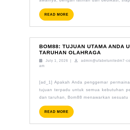
READ
READ MORE
MORE
BOM88: TUJUAN UTAMA ANDA 
BOM88:
TARUHAN OLAHRAGA
TUJUAN
July
July 1, 2026
|
admin@ufabetunitedm7-c
UTAMA
1,
am
ANDA
2026
UNTUK
[ad_1] Apakah Anda penggemar permaina
PERMAIN
KASINO
tujuan terpadu untuk semua kebutuhan p
DAN
dan taruhan, Bom88 menawarkan sesuatu u
TARUHAN
OLAHRAG
READ
READ MORE
MORE