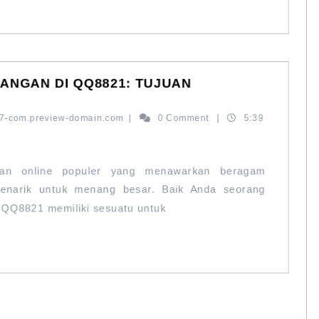
ANGAN DI QQ8821: TUJUAN
admin@ufabetunitedm7-
7-com.preview-domain.com
|
0 Comment
|
5:39
com.preview-
N
domain.com
nan online populer yang menawarkan beragam
narik untuk menang besar. Baik Anda seorang
 QQ8821 memiliki sesuatu untuk