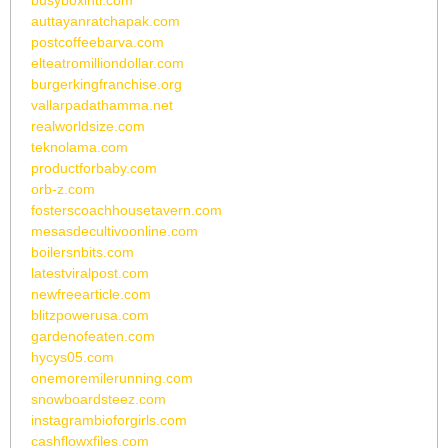
busyboxintl.com
auttayanratchapak.com
postcoffeebarva.com
elteatromilliondollar.com
burgerkingfranchise.org
vallarpadathamma.net
realworldsize.com
teknolama.com
productforbaby.com
orb-z.com
fosterscoachhousetavern.com
mesasdecultivoonline.com
boilersnbits.com
latestviralpost.com
newfreearticle.com
blitzpowerusa.com
gardenofeaten.com
hycys05.com
onemoremilerunning.com
snowboardsteez.com
instagrambioforgirls.com
cashflowxfiles.com