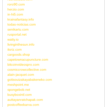
roro90.com
herzio.com
in-hi5.com
krainafantasy.info
todas-noticias.com
senikartu.com
rusportal.net
watty.io
livinginthesun.info
itsriz.com
cargoods.shop
capetownacupuncture.com
bitcoinvideospro.com
cosmiccrowcollective.com
alain-jacquet.com
gotisouizakayabakeneko.com
meshpoint.me
spongebob.net
busyboxintl.com
auttayanratchapak.com
postcoffeebarva.com