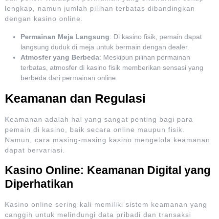
lengkap, namun jumlah pilihan terbatas dibandingkan
dengan kasino online.
Permainan Meja Langsung
: Di kasino fisik, pemain dapat
langsung duduk di meja untuk bermain dengan dealer.
Atmosfer yang Berbeda
: Meskipun pilihan permainan
terbatas, atmosfer di kasino fisik memberikan sensasi yang
berbeda dari permainan online.
Keamanan dan Regulasi
Keamanan adalah hal yang sangat penting bagi para
pemain di kasino, baik secara online maupun fisik.
Namun, cara masing-masing kasino mengelola keamanan
dapat bervariasi.
Kasino Online: Keamanan Digital yang
Diperhatikan
Kasino online sering kali memiliki sistem keamanan yang
canggih untuk melindungi data pribadi dan transaksi