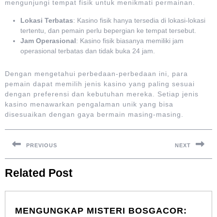
mengunjungi tempat fisik untuk menikmati permainan.
Lokasi Terbatas
: Kasino fisik hanya tersedia di lokasi-lokasi
tertentu, dan pemain perlu bepergian ke tempat tersebut.
Jam Operasional
: Kasino fisik biasanya memiliki jam
operasional terbatas dan tidak buka 24 jam.
Dengan mengetahui perbedaan-perbedaan ini, para
pemain dapat memilih jenis kasino yang paling sesuai
dengan preferensi dan kebutuhan mereka. Setiap jenis
kasino menawarkan pengalaman unik yang bisa
disesuaikan dengan gaya bermain masing-masing.
Post
navigation
PREVIOUS
NEXT
Previous
Next
Related Post
post:
post:
MENGUNGKAP MISTERI BOSGACOR: