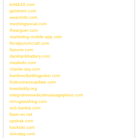
kmbb10.com
getxtrem.com
weactinfo.com
meshingsocial.com
thearguer.com
marketing-mobile-app.com
floralpunchcraft.com
fiasone.com
danktankbattery.com
mealudo.com
charlie-day.com
livedirectbettingpoker.com
foxbusinessupdate.com
lovedaddy.org
integrativemedicalmassageplano.com
mrrugwashing.com
acb-bankia.com
flash-es.net
upshak.com
backsilo.com
siviralqq.com