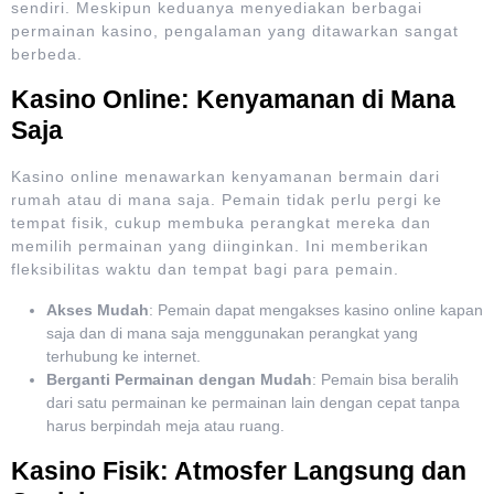
sendiri. Meskipun keduanya menyediakan berbagai
permainan kasino, pengalaman yang ditawarkan sangat
berbeda.
Kasino Online: Kenyamanan di Mana
Saja
Kasino online menawarkan kenyamanan bermain dari
rumah atau di mana saja. Pemain tidak perlu pergi ke
tempat fisik, cukup membuka perangkat mereka dan
memilih permainan yang diinginkan. Ini memberikan
fleksibilitas waktu dan tempat bagi para pemain.
Akses Mudah
: Pemain dapat mengakses kasino online kapan
saja dan di mana saja menggunakan perangkat yang
terhubung ke internet.
Berganti Permainan dengan Mudah
: Pemain bisa beralih
dari satu permainan ke permainan lain dengan cepat tanpa
harus berpindah meja atau ruang.
Kasino Fisik: Atmosfer Langsung dan