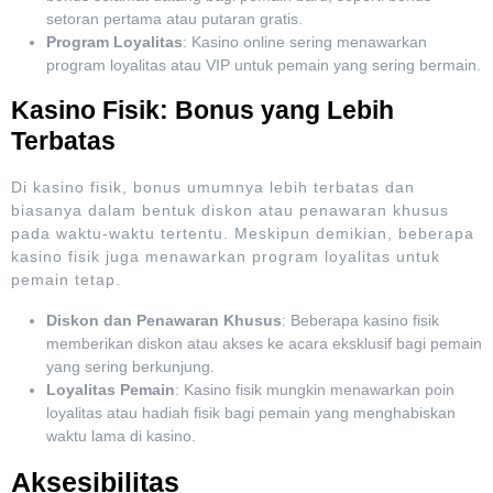
setoran pertama atau putaran gratis.
Program Loyalitas
: Kasino online sering menawarkan
program loyalitas atau VIP untuk pemain yang sering bermain.
Kasino Fisik: Bonus yang Lebih
Terbatas
Di kasino fisik, bonus umumnya lebih terbatas dan
biasanya dalam bentuk diskon atau penawaran khusus
pada waktu-waktu tertentu. Meskipun demikian, beberapa
kasino fisik juga menawarkan program loyalitas untuk
pemain tetap.
Diskon dan Penawaran Khusus
: Beberapa kasino fisik
memberikan diskon atau akses ke acara eksklusif bagi pemain
yang sering berkunjung.
Loyalitas Pemain
: Kasino fisik mungkin menawarkan poin
loyalitas atau hadiah fisik bagi pemain yang menghabiskan
waktu lama di kasino.
Aksesibilitas