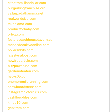
elteatromilliondollar.com
burgerkingfranchise.org
vallarpadathamma.net
realworldsize.com
teknolama.com
productforbaby.com
orb-z.com
fosterscoachhousetavern.com
mesasdecultivoonline.com
boilersnbits.com
latestviralpost.com
newfreearticle.com
blitzpowerusa.com
gardenofeaten.com
hycys05.com
onemoremilerunning.com
snowboardsteez.com
instagrambioforgirls.com
cashflowxfiles.com
kmbb10.com
getxtrem.com