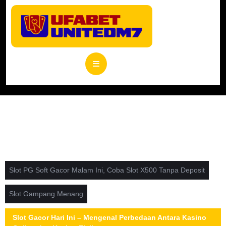
Skip
to
content
Open
Button
Slot PG Soft Gacor Malam Ini, Coba Slot X500 Tanpa Deposit
Slot Gampang Menang
Slot Gacor Hari Ini – Mengenal Perbedaan Antara Kasino