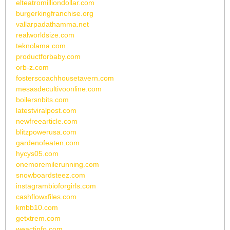
elteatromilliondollar.com
burgerkingfranchise.org
vallarpadathamma.net
realworldsize.com
teknolama.com
productforbaby.com
orb-z.com
fosterscoachhousetavern.com
mesasdecultivoonline.com
boilersnbits.com
latestviralpost.com
newfreearticle.com
blitzpowerusa.com
gardenofeaten.com
hycys05.com
onemoremilerunning.com
snowboardsteez.com
instagrambioforgirls.com
cashflowxfiles.com
kmbb10.com
getxtrem.com
weactinfo.com