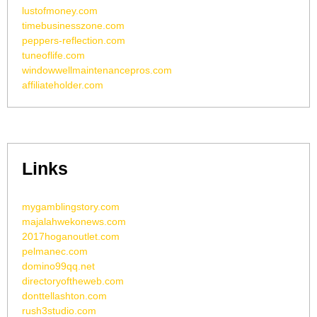
lustofmoney.com
timebusinesszone.com
peppers-reflection.com
tuneoflife.com
windowwellmaintenancepros.com
affiliateholder.com
Links
mygamblingstory.com
majalahwekonews.com
2017hoganoutlet.com
pelmanec.com
domino99qq.net
directoryoftheweb.com
donttellashton.com
rush3studio.com