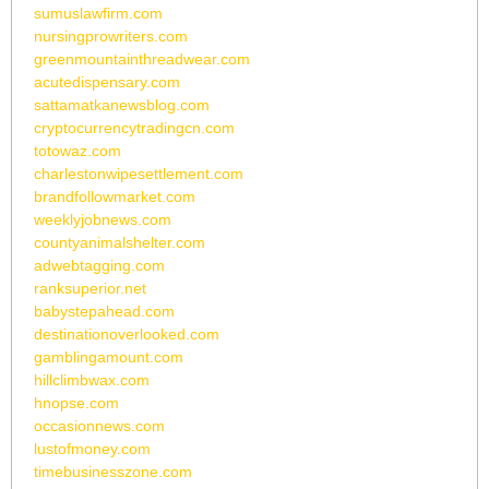
sumuslawfirm.com
nursingprowriters.com
greenmountainthreadwear.com
acutedispensary.com
sattamatkanewsblog.com
cryptocurrencytradingcn.com
totowaz.com
charlestonwipesettlement.com
brandfollowmarket.com
weeklyjobnews.com
countyanimalshelter.com
adwebtagging.com
ranksuperior.net
babystepahead.com
destinationoverlooked.com
gamblingamount.com
hillclimbwax.com
hnopse.com
occasionnews.com
lustofmoney.com
timebusinesszone.com