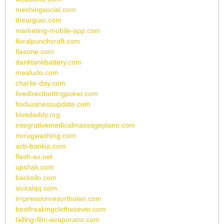
meshingsocial.com
thearguer.com
marketing-mobile-app.com
floralpunchcraft.com
fiasone.com
danktankbattery.com
mealudo.com
charlie-day.com
livedirectbettingpoker.com
foxbusinessupdate.com
lovedaddy.org
integrativemedicalmassageplano.com
mrrugwashing.com
acb-bankia.com
flash-es.net
upshak.com
backsilo.com
siviralqq.com
impressionresorthoian.com
bestfreakingclothesever.com
falling-film-evaporator.com