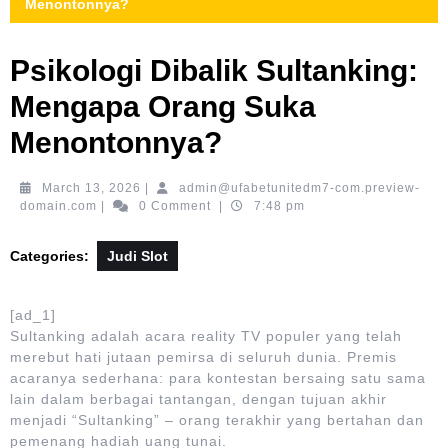
Menontonnya?
Psikologi Dibalik Sultanking:
Mengapa Orang Suka
Menontonnya?
March
March 13, 2026
|
admin@ufabetunitedm7-com.preview-
admin@ufabetunitedm7-
13,
domain.com
|
0 Comment
|
7:48 pm
com.preview-
2026
domain.com
Categories:
Judi Slot
[ad_1]
Sultanking adalah acara reality TV populer yang telah
merebut hati jutaan pemirsa di seluruh dunia. Premis
acaranya sederhana: para kontestan bersaing satu sama
lain dalam berbagai tantangan, dengan tujuan akhir
menjadi “Sultanking” – orang terakhir yang bertahan dan
pemenang hadiah uang tunai.