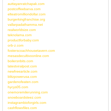
auttayanratchapak.com
postcoffeebarva.com
elteatromilliondollar.com
burgerkingfranchise.org
vallarpadathamma.net
realworldsize.com
teknolama.com
productforbaby.com
orb-z.com
fosterscoachhousetavern.com
mesasdecultivoonline.com
boilersnbits.com
latestviralpost.com
newfreearticle.com
blitzpowerusa.com
gardenofeaten.com
hycys05.com
onemoremilerunning.com
snowboardsteez.com
instagrambioforgirls.com
cashflowxfiles.com