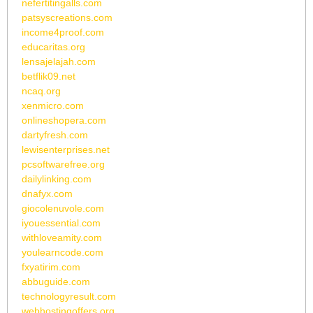
nefertitingalls.com
patsyscreations.com
income4proof.com
educaritas.org
lensajelajah.com
betflik09.net
ncaq.org
xenmicro.com
onlineshopera.com
dartyfresh.com
lewisenterprises.net
pcsoftwarefree.org
dailylinking.com
dnafyx.com
giocolenuvole.com
iyouessential.com
withloveamity.com
youlearncode.com
fxyatirim.com
abbuguide.com
technologyresult.com
webhostingoffers.org