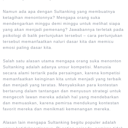
Namun ada apa dengan Sultanking yang membuatnya
ketagihan menontonnya? Mengapa orang suka
mendengarkan minggu demi minggu untuk melihat siapa
yang akan menjadi pemenang? Jawabannya terletak pada
psikologi di balik pertunjukan tersebut – cara pertunjukan
tersebut memanfaatkan naluri dasar kita dan memicu
emosi paling dasar kita.
Salah satu alasan utama mengapa orang suka menonton
Sultanking adalah adanya unsur kompetisi. Manusia
secara alami tertarik pada persaingan, karena kompetisi
memanfaatkan keinginan kita untuk menjadi yang terbaik
dan menjadi yang teratas. Menyaksikan para kontestan
bertarung dalam tantangan dan menyusun strategi untuk
mengecoh lawan mereka adalah hal yang mendebarkan
dan memuaskan, karena pemirsa mendukung kontestan
favorit mereka dan menikmati kemenangan mereka.
Alasan lain mengapa Sultanking begitu populer adalah