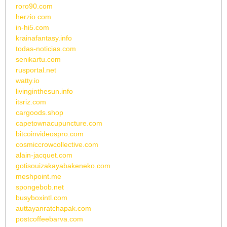
roro90.com
herzio.com
in-hi5.com
krainafantasy.info
todas-noticias.com
senikartu.com
rusportal.net
watty.io
livinginthesun.info
itsriz.com
cargoods.shop
capetownacupuncture.com
bitcoinvideospro.com
cosmiccrowcollective.com
alain-jacquet.com
gotisouizakayabakeneko.com
meshpoint.me
spongebob.net
busyboxintl.com
auttayanratchapak.com
postcoffeebarva.com