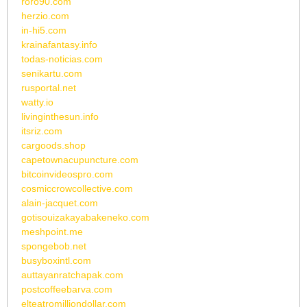
roro90.com
herzio.com
in-hi5.com
krainafantasy.info
todas-noticias.com
senikartu.com
rusportal.net
watty.io
livinginthesun.info
itsriz.com
cargoods.shop
capetownacupuncture.com
bitcoinvideospro.com
cosmiccrowcollective.com
alain-jacquet.com
gotisouizakayabakeneko.com
meshpoint.me
spongebob.net
busyboxintl.com
auttayanratchapak.com
postcoffeebarva.com
elteatromilliondollar.com