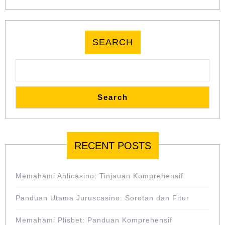
SEARCH
Search
RECENT POSTS
Memahami Ahlicasino: Tinjauan Komprehensif
Panduan Utama Juruscasino: Sorotan dan Fitur
Memahami Plisbet: Panduan Komprehensif