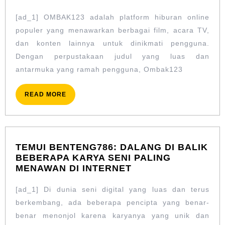
DUNIA
OMBAK123
[ad_1] OMBAK123 adalah platform hiburan online
YANG
populer yang menawarkan berbagai film, acara TV,
MENYENANGKAN:
dan konten lainnya untuk dinikmati pengguna.
TINJAUAN
Dengan perpustakaan judul yang luas dan
KOMPREHENSIF
antarmuka yang ramah pengguna, Ombak123
READ
READ MORE
MORE
TEMUI BENTENG786: DALANG DI BALIK
BEBERAPA KARYA SENI PALING
TEMUI
MENAWAN DI INTERNET
BENTENG786:
DALANG
[ad_1] Di dunia seni digital yang luas dan terus
DI
berkembang, ada beberapa pencipta yang benar-
BALIK
benar menonjol karena karyanya yang unik dan
BEBERAPA