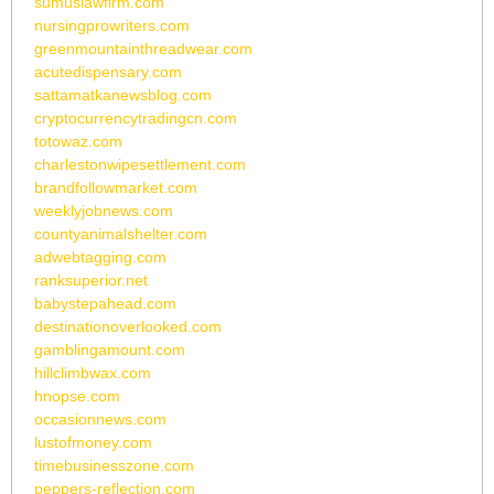
sumuslawfirm.com
nursingprowriters.com
greenmountainthreadwear.com
acutedispensary.com
sattamatkanewsblog.com
cryptocurrencytradingcn.com
totowaz.com
charlestonwipesettlement.com
brandfollowmarket.com
weeklyjobnews.com
countyanimalshelter.com
adwebtagging.com
ranksuperior.net
babystepahead.com
destinationoverlooked.com
gamblingamount.com
hillclimbwax.com
hnopse.com
occasionnews.com
lustofmoney.com
timebusinesszone.com
peppers-reflection.com