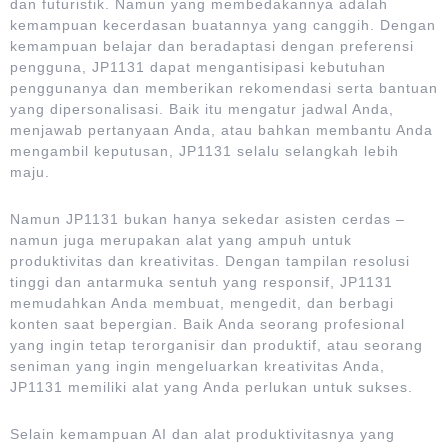
dan futuristik. Namun yang membedakannya adalah
kemampuan kecerdasan buatannya yang canggih. Dengan
kemampuan belajar dan beradaptasi dengan preferensi
pengguna, JP1131 dapat mengantisipasi kebutuhan
penggunanya dan memberikan rekomendasi serta bantuan
yang dipersonalisasi. Baik itu mengatur jadwal Anda,
menjawab pertanyaan Anda, atau bahkan membantu Anda
mengambil keputusan, JP1131 selalu selangkah lebih
maju.
Namun JP1131 bukan hanya sekedar asisten cerdas –
namun juga merupakan alat yang ampuh untuk
produktivitas dan kreativitas. Dengan tampilan resolusi
tinggi dan antarmuka sentuh yang responsif, JP1131
memudahkan Anda membuat, mengedit, dan berbagi
konten saat bepergian. Baik Anda seorang profesional
yang ingin tetap terorganisir dan produktif, atau seorang
seniman yang ingin mengeluarkan kreativitas Anda,
JP1131 memiliki alat yang Anda perlukan untuk sukses.
Selain kemampuan AI dan alat produktivitasnya yang