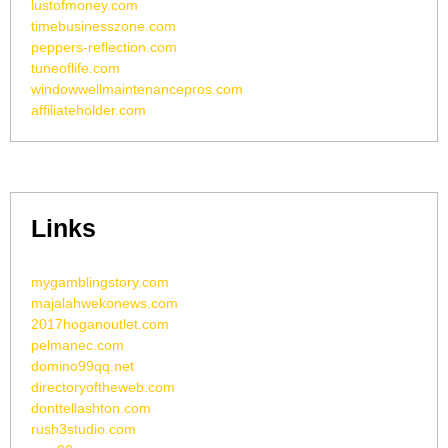
lustofmoney.com
timebusinesszone.com
peppers-reflection.com
tuneoflife.com
windowwellmaintenancepros.com
affiliateholder.com
Links
mygamblingstory.com
majalahwekonews.com
2017hoganoutlet.com
pelmanec.com
domino99qq.net
directoryoftheweb.com
donttellashton.com
rush3studio.com