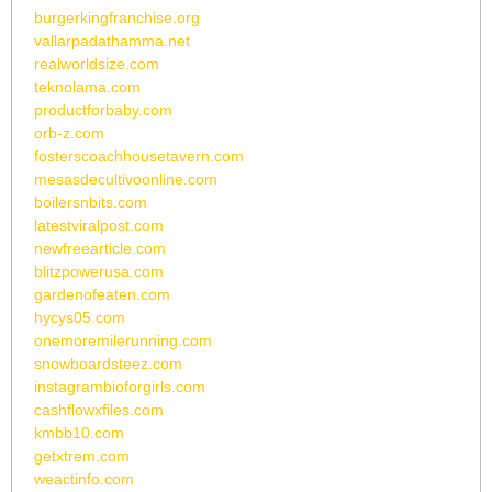
burgerkingfranchise.org
vallarpadathamma.net
realworldsize.com
teknolama.com
productforbaby.com
orb-z.com
fosterscoachhousetavern.com
mesasdecultivoonline.com
boilersnbits.com
latestviralpost.com
newfreearticle.com
blitzpowerusa.com
gardenofeaten.com
hycys05.com
onemoremilerunning.com
snowboardsteez.com
instagrambioforgirls.com
cashflowxfiles.com
kmbb10.com
getxtrem.com
weactinfo.com