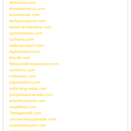
whatszow.com
ehomeamerca.com
techintendo.com
techgreenpure.com
bestdropshipstore.com
cartelreviews.com
surfsway.com
nailartproduct.com
digitactseed.com
lvlcraft.com
90secondmoneyloans.com
xenmicro.com
rodrovers.com
tripssolution.com
satta-king-india.com
yukigassencanada.com
articlehorizone.com
yuqqbbzp.com
7betagents6.com
coronavirusuptodate.com
crackinstreams.com