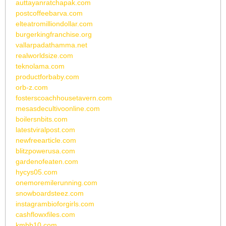
auttayanratchapak.com
postcoffeebarva.com
elteatromilliondollar.com
burgerkingfranchise.org
vallarpadathamma.net
realworldsize.com
teknolama.com
productforbaby.com
orb-z.com
fosterscoachhousetavern.com
mesasdecultivoonline.com
boilersnbits.com
latestviralpost.com
newfreearticle.com
blitzpowerusa.com
gardenofeaten.com
hycys05.com
onemoremilerunning.com
snowboardsteez.com
instagrambioforgirls.com
cashflowxfiles.com
kmbb10.com