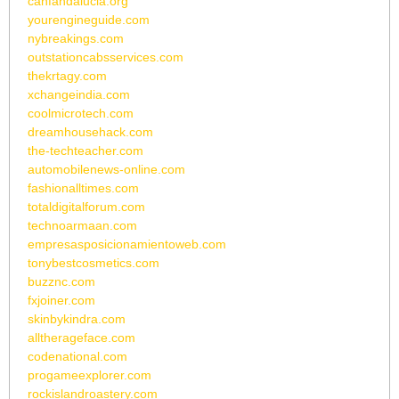
canfandalucia.org
yourengineguide.com
nybreakings.com
outstationcabsservices.com
thekrtagy.com
xchangeindia.com
coolmicrotech.com
dreamhousehack.com
the-techteacher.com
automobilenews-online.com
fashionalltimes.com
totaldigitalforum.com
technoarmaan.com
empresasposicionamientoweb.com
tonybestcosmetics.com
buzznc.com
fxjoiner.com
skinbykindra.com
alltherageface.com
codenational.com
progameexplorer.com
rockislandroastery.com