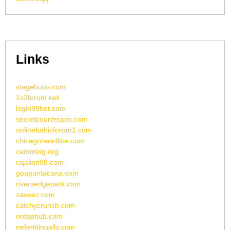
Links
stagehubs.com
1x2forum.net
login99bet.com
secretcourtesans.com
onlinebahisforum1.com
chicagoheadline.com
camming.org
rajalion88.com
goupuntacana.com
riversedgepark.com
zaseez.com
catchycrunch.com
nofaphub.com
nefertitingalls.com