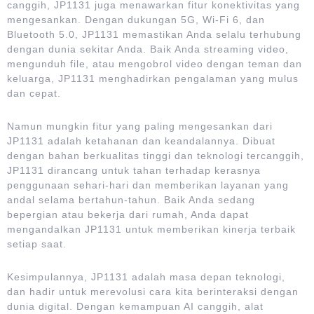
canggih, JP1131 juga menawarkan fitur konektivitas yang
mengesankan. Dengan dukungan 5G, Wi-Fi 6, dan
Bluetooth 5.0, JP1131 memastikan Anda selalu terhubung
dengan dunia sekitar Anda. Baik Anda streaming video,
mengunduh file, atau mengobrol video dengan teman dan
keluarga, JP1131 menghadirkan pengalaman yang mulus
dan cepat.
Namun mungkin fitur yang paling mengesankan dari
JP1131 adalah ketahanan dan keandalannya. Dibuat
dengan bahan berkualitas tinggi dan teknologi tercanggih,
JP1131 dirancang untuk tahan terhadap kerasnya
penggunaan sehari-hari dan memberikan layanan yang
andal selama bertahun-tahun. Baik Anda sedang
bepergian atau bekerja dari rumah, Anda dapat
mengandalkan JP1131 untuk memberikan kinerja terbaik
setiap saat.
Kesimpulannya, JP1131 adalah masa depan teknologi,
dan hadir untuk merevolusi cara kita berinteraksi dengan
dunia digital. Dengan kemampuan AI canggih, alat