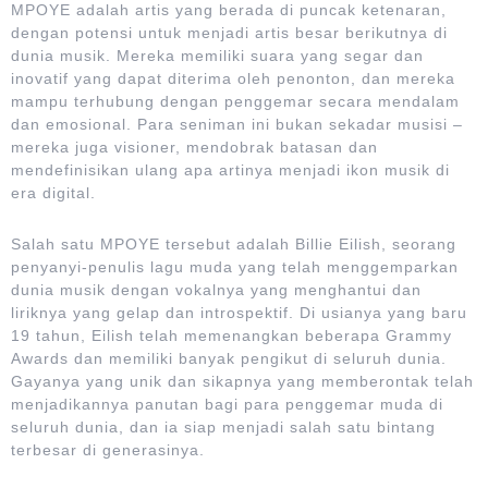
MPOYE adalah artis yang berada di puncak ketenaran,
dengan potensi untuk menjadi artis besar berikutnya di
dunia musik. Mereka memiliki suara yang segar dan
inovatif yang dapat diterima oleh penonton, dan mereka
mampu terhubung dengan penggemar secara mendalam
dan emosional. Para seniman ini bukan sekadar musisi –
mereka juga visioner, mendobrak batasan dan
mendefinisikan ulang apa artinya menjadi ikon musik di
era digital.
Salah satu MPOYE tersebut adalah Billie Eilish, seorang
penyanyi-penulis lagu muda yang telah menggemparkan
dunia musik dengan vokalnya yang menghantui dan
liriknya yang gelap dan introspektif. Di usianya yang baru
19 tahun, Eilish telah memenangkan beberapa Grammy
Awards dan memiliki banyak pengikut di seluruh dunia.
Gayanya yang unik dan sikapnya yang memberontak telah
menjadikannya panutan bagi para penggemar muda di
seluruh dunia, dan ia siap menjadi salah satu bintang
terbesar di generasinya.