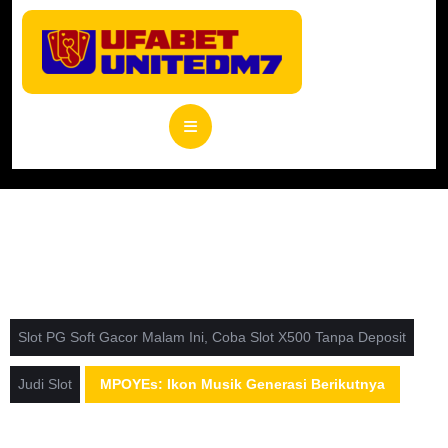
Skip
to
content
Open
Button
Slot PG Soft Gacor Malam Ini, Coba Slot X500 Tanpa Deposit
Judi Slot
MPOYEs: Ikon Musik Generasi Berikutnya