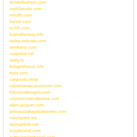
donttellashton.com
rush3studio.com
roro90.com
herzio.com
in-hi5.com
krainafantasy.info
todas-noticias.com
senikartu.com
rusportal.net
watty.io
livinginthesun.info
itsriz.com
cargoods.shop
capetownacupuncture.com
bitcoinvideospro.com
cosmiccrowcollective.com
alain-jacquet.com
gotisouizakayabakeneko.com
meshpoint.me
spongebob.net
busyboxintl.com