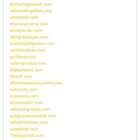
technologyresult.com
webhostingoffers.org
whatszow.com
ehomeamerca.com
techintendo.com
techgreenpure.com
bestdropshipstore.com
cartelreviews.com
surfsway.com
nailartproduct.com
digitactseed.com
lvlcraft.com
90secondmoneyloans.com
xenmicro.com
rodrovers.com
tripssolution.com
satta-king-india.com
yukigassencanada.com
articlehorizone.com
yuqqbbzp.com
7betagents6.com