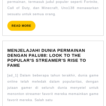
permainan, termasuk judul populer seperti Fortnite,
PENGGEMAR
Call of Duty, dan Minecraft, Uno138 menawarkan
GAME
sesuatu untuk semua orang.
READ
READ MORE
MORE
MENJELAJAHI DUNIA PERMAINAN
DENGAN PALU88: LOOK TO THE
POPULAR’S STREAMER’S RISE TO
MENJELAJAHI
FAME
DUNIA
PERMAINAN
[ad_1] Dalam beberapa tahun terakhir, dunia game
DENGAN
online telah meledak dalam popularitas, dengan
PALU88:
jutaan gamer di seluruh dunia menyetel untuk
LOOK
menonton streamer favorit mereka memainkan game
TO
THE
favorit mereka. Salah satu
POPULAR’S