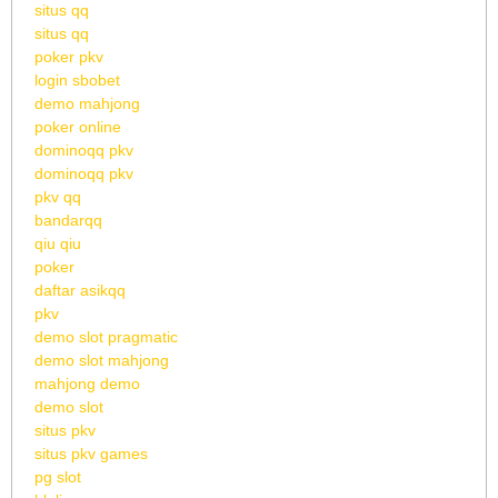
situs qq
situs qq
poker pkv
login sbobet
demo mahjong
poker online
dominoqq pkv
dominoqq pkv
pkv qq
bandarqq
qiu qiu
poker
daftar asikqq
pkv
demo slot pragmatic
demo slot mahjong
mahjong demo
demo slot
situs pkv
situs pkv games
pg slot