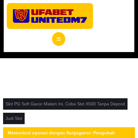
Skip
to
content
Open
Button
Slot PG Soft Gacor Malam Ini, Coba Slot X500 Tanpa Deposit
Judi Slot
Merevolusi operasi dengan Surgagacor: Pengubah