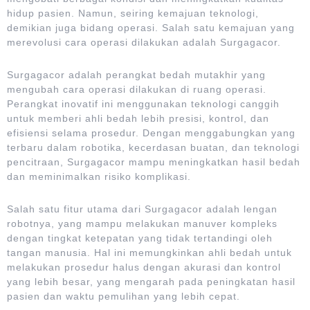
hidup pasien. Namun, seiring kemajuan teknologi,
demikian juga bidang operasi. Salah satu kemajuan yang
merevolusi cara operasi dilakukan adalah Surgagacor.
Surgagacor adalah perangkat bedah mutakhir yang
mengubah cara operasi dilakukan di ruang operasi.
Perangkat inovatif ini menggunakan teknologi canggih
untuk memberi ahli bedah lebih presisi, kontrol, dan
efisiensi selama prosedur. Dengan menggabungkan yang
terbaru dalam robotika, kecerdasan buatan, dan teknologi
pencitraan, Surgagacor mampu meningkatkan hasil bedah
dan meminimalkan risiko komplikasi.
Salah satu fitur utama dari Surgagacor adalah lengan
robotnya, yang mampu melakukan manuver kompleks
dengan tingkat ketepatan yang tidak tertandingi oleh
tangan manusia. Hal ini memungkinkan ahli bedah untuk
melakukan prosedur halus dengan akurasi dan kontrol
yang lebih besar, yang mengarah pada peningkatan hasil
pasien dan waktu pemulihan yang lebih cepat.