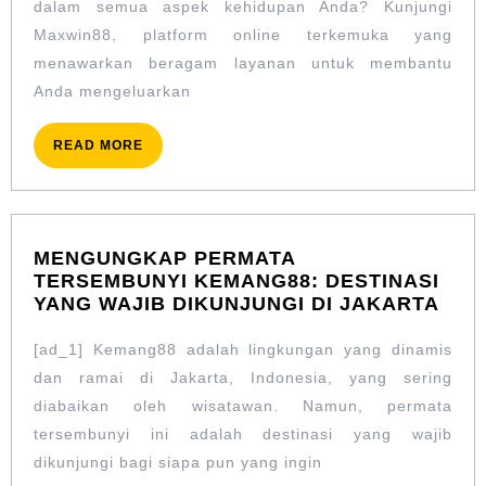
dalam semua aspek kehidupan Anda? Kunjungi
MAXWIN88
Maxwin88, platform online terkemuka yang
menawarkan beragam layanan untuk membantu
Anda mengeluarkan
READ
READ MORE
MORE
MENGUNGKAP PERMATA
TERSEMBUNYI KEMANG88: DESTINASI
MEN
YANG WAJIB DIKUNJUNGI DI JAKARTA
PER
TER
[ad_1] Kemang88 adalah lingkungan yang dinamis
KEM
dan ramai di Jakarta, Indonesia, yang sering
DES
diabaikan oleh wisatawan. Namun, permata
YAN
tersembunyi ini adalah destinasi yang wajib
WAJ
DIK
dikunjungi bagi siapa pun yang ingin
DI