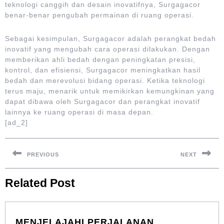
teknologi canggih dan desain inovatifnya, Surgagacor
benar-benar pengubah permainan di ruang operasi.
Sebagai kesimpulan, Surgagacor adalah perangkat bedah
inovatif yang mengubah cara operasi dilakukan. Dengan
memberikan ahli bedah dengan peningkatan presisi,
kontrol, dan efisiensi, Surgagacor meningkatkan hasil
bedah dan merevolusi bidang operasi. Ketika teknologi
terus maju, menarik untuk memikirkan kemungkinan yang
dapat dibawa oleh Surgagacor dan perangkat inovatif
lainnya ke ruang operasi di masa depan.
[ad_2]
Post
navigation
PREVIOUS
NEXT
Previous
Next
Related Post
post:
post:
MENJELAJAHI PERJALANAN