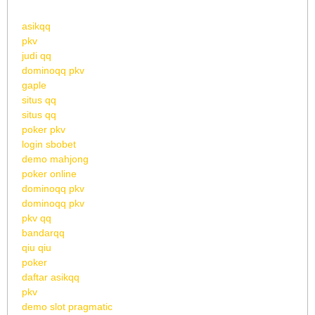
asikqq
pkv
judi qq
dominoqq pkv
gaple
situs qq
situs qq
poker pkv
login sbobet
demo mahjong
poker online
dominoqq pkv
dominoqq pkv
pkv qq
bandarqq
qiu qiu
poker
daftar asikqq
pkv
demo slot pragmatic