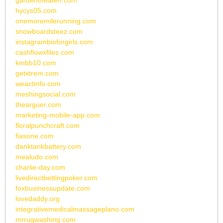
gardenofeaten.com
hycys05.com
onemoremilerunning.com
snowboardsteez.com
instagrambioforgirls.com
cashflowxfiles.com
kmbb10.com
getxtrem.com
weactinfo.com
meshingsocial.com
thearguer.com
marketing-mobile-app.com
floralpunchcraft.com
fiasone.com
danktankbattery.com
mealudo.com
charlie-day.com
livedirectbettingpoker.com
foxbusinessupdate.com
lovedaddy.org
integrativemedicalmassageplano.com
mrrugwashing.com