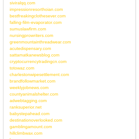
siviralqq.com
impressionresorthoian.com
bestfreakingclothesever.com
falling-film-evaporator.com
sumuslawfirm.com
nursingprowriters.com
greenmountainthreadwear.com
acutedispensary.com
sattamatkanewsblog.com
cryptocurrencytradingcn.com
totowaz.com
charlestonwipesettlement.com
brandfollowmarket.com
weeklyjobnews.com
countyanimalshelter.com
adwebtagging.com
ranksuperior.net
babystepahead.com
destinationoverlooked.com
gamblingamount.com
hillclimbwax.com