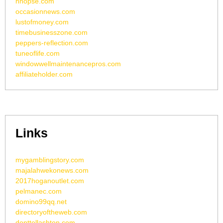
hnopse.com
occasionnews.com
lustofmoney.com
timebusinesszone.com
peppers-reflection.com
tuneoflife.com
windowwellmaintenancepros.com
affiliateholder.com
Links
mygamblingstory.com
majalahwekonews.com
2017hoganoutlet.com
pelmanec.com
domino99qq.net
directoryoftheweb.com
donttellashton.com