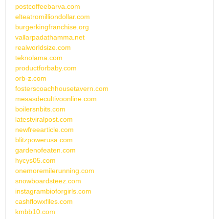
postcoffeebarva.com
elteatromilliondollar.com
burgerkingfranchise.org
vallarpadathamma.net
realworldsize.com
teknolama.com
productforbaby.com
orb-z.com
fosterscoachhousetavern.com
mesasdecultivoonline.com
boilersnbits.com
latestviralpost.com
newfreearticle.com
blitzpowerusa.com
gardenofeaten.com
hycys05.com
onemoremilerunning.com
snowboardsteez.com
instagrambioforgirls.com
cashflowxfiles.com
kmbb10.com