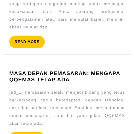
PERMA
yang terdepan sangatlah penting untuk mencapai
DENGA
kesuksesan. Baik Anda seorang profesional
FITUR
berpengalaman atau baru memulai karier, memiliki
MUTAK
LIGA36
akses ke alat dan
READ
READ MORE
MORE
MASA DEPAN PEMASARAN: MENGAPA
MASA
QQEMAS TETAP ADA
DEPAN
PEMASARAN:
[ad_1] Pemasaran selalu menjadi bidang yang terus
MENGAPA
berkembang, terus beradaptasi dengan teknologi
QQEMAS
baru dan perilaku konsumen. Saat kita melihat masa
TETAP
depan pemasaran, satu hal yang jelas: QQEMAS
ADA
akan tetap ada.