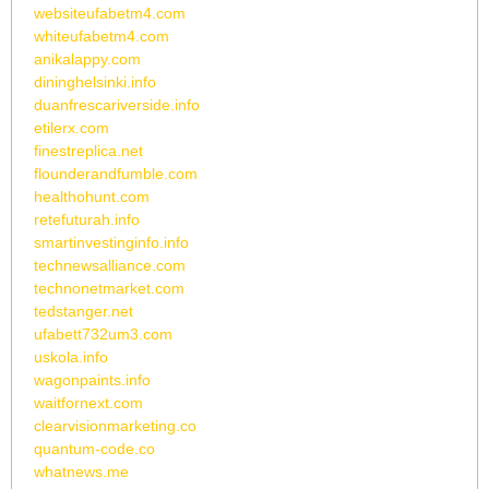
websiteufabetm4.com
whiteufabetm4.com
anikalappy.com
dininghelsinki.info
duanfrescariverside.info
etilerx.com
finestreplica.net
flounderandfumble.com
healthohunt.com
retefuturah.info
smartinvestinginfo.info
technewsalliance.com
technonetmarket.com
tedstanger.net
ufabett732um3.com
uskola.info
wagonpaints.info
waitfornext.com
clearvisionmarketing.co
quantum-code.co
whatnews.me