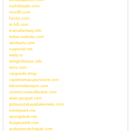
rush3studio.com
roro90.com
herzio.com
in-hi5.com
krainafantasy.info
todas-noticias.com
senikartu.com
rusportal.net
watty.io
livinginthesun.info
itsriz.com
cargoods.shop
capetownacupuncture.com
bitcoinvideospro.com
cosmiccrowcollective.com
alain-jacquet.com
gotisouizakayabakeneko.com
meshpoint.me
spongebob.net
busyboxintl.com
auttayanratchapak.com