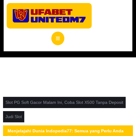
Skip
to
content
Open
Button
Slot PG Soft Gacor Malam Ini, Coba Slot X500 Tanpa Deposit
Judi Slot
Menjelajahi Dunia Indopedia77: Semua yang Perlu Anda