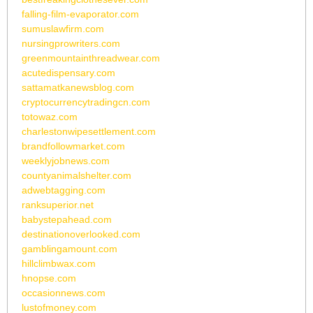
falling-film-evaporator.com
sumuslawfirm.com
nursingprowriters.com
greenmountainthreadwear.com
acutedispensary.com
sattamatkanewsblog.com
cryptocurrencytradingcn.com
totowaz.com
charlestonwipesettlement.com
brandfollowmarket.com
weeklyjobnews.com
countyanimalshelter.com
adwebtagging.com
ranksuperior.net
babystepahead.com
destinationoverlooked.com
gamblingamount.com
hillclimbwax.com
hnopse.com
occasionnews.com
lustofmoney.com