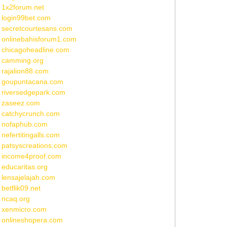
1x2forum.net
login99bet.com
secretcourtesans.com
onlinebahisforum1.com
chicagoheadline.com
camming.org
rajalion88.com
goupuntacana.com
riversedgepark.com
zaseez.com
catchycrunch.com
nofaphub.com
nefertitingalls.com
patsyscreations.com
income4proof.com
educaritas.org
lensajelajah.com
betflik09.net
ncaq.org
xenmicro.com
onlineshopera.com