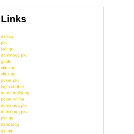
Links
asikqq
pkv
judi qq
dominoqq pkv
gaple
situs qq
situs qq
poker pkv
login sbobet
demo mahjong
poker online
dominoqq pkv
dominoqq pkv
pkv qq
bandarqq
qiu qiu