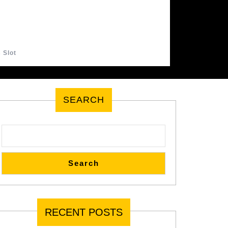
 Slot
SEARCH
Search
RECENT POSTS