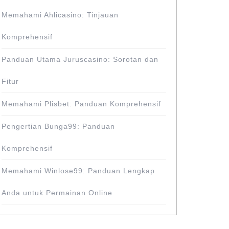
Memahami Ahlicasino: Tinjauan
Komprehensif
Panduan Utama Juruscasino: Sorotan dan
Fitur
Memahami Plisbet: Panduan Komprehensif
Pengertian Bunga99: Panduan
Komprehensif
Memahami Winlose99: Panduan Lengkap
Anda untuk Permainan Online