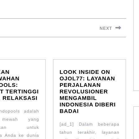
NEXT
Next
post:
KAN
LOOK INSIDE ON
WAHAN
OJOL77: LAYANAN
OOLS:
PERJALANAN
T TERTINGGI
REVOLUSIONER
TEMUKAN
 RELAKSASI
MENGAMBIL
KEMEWAHAN
INDONESIA DIBERI
INDOPOOLS:
LOOK
BADAI
Indopools adalah
RETRET
INSIDE
t mewah yang
TERTINGGI
ON
[ad_1] Dalam beberapa
njikan untuk
UNTUK
OJOL77:
tahun terakhir, layanan
 Anda ke dunia
RELAKSASI
LAYANAN