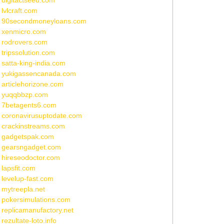
digitactseed.com
lvlcraft.com
90secondmoneyloans.com
xenmicro.com
rodrovers.com
tripssolution.com
satta-king-india.com
yukigassencanada.com
articlehorizone.com
yuqqbbzp.com
7betagents6.com
coronavirusuptodate.com
crackinstreams.com
gadgetspak.com
gearsngadget.com
hireseodoctor.com
lapsfit.com
levelup-fast.com
mytreepla.net
pokersimulations.com
replicamanufactory.net
rezultate-loto.info