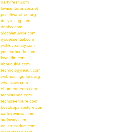
dartyfresh.com
lewisenterprises.net
pcsoftwarefree.org
dailylinking.com
dnafyx.com
giocolenuvole.com
iyouessential.com
withloveamity.com
youlearncode.com
fxyatirim.com
abbuguide.com
technologyresult.com
webhostingoffers.org
whatszow.com
ehomeamerca.com
techintendo.com
techgreenpure.com
bestdropshipstore.com
cartelreviews.com
surfsway.com
nailartproduct.com