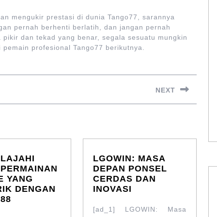
dan mengukir prestasi di dunia Tango77, sarannya
gan pernah berhenti berlatih, dan jangan pernah
a pikir dan tekad yang benar, segala sesuatu mungkin
i pemain profesional Tango77 berikutnya.
NEXT
Next
post:
LAJAHI
LGOWIN: MASA
 PERMAINAN
DEPAN PONSEL
E YANG
CERDAS DAN
LGOWIN:
IK DENGAN
INOVASI
MENJELAJAHI
MASA
88
DUNIA
DEPAN
[ad_1] LGOWIN: Masa