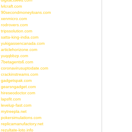
digitactseed.com
lvlcraft.com
90secondmoneyloans.com
xenmicro.com
rodrovers.com
tripssolution.com
satta-king-india.com
yukigassencanada.com
articlehorizone.com
yuqqbbzp.com
7betagents6.com
coronavirusuptodate.com
crackinstreams.com
gadgetspak.com
gearsngadget.com
hireseodoctor.com
lapsfit.com
levelup-fast.com
mytreepla.net
pokersimulations.com
replicamanufactory.net
rezultate-loto.info