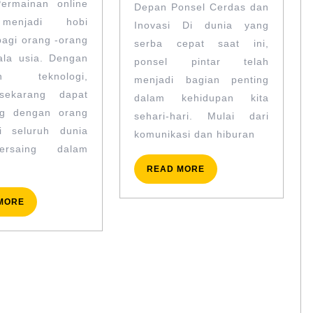
PERMAINAN
PONSEL
Permainan online
Depan Ponsel Cerdas dan
ONLINE
CERDAS
menjadi hobi
Inovasi Di dunia yang
YANG
DAN
bagi orang -orang
serba cepat saat ini,
MENARIK
INOVASI
ala usia. Dengan
DENGAN
ponsel pintar telah
YABOS88
an teknologi,
menjadi bagian penting
sekarang dapat
dalam kehidupan kita
ng dengan orang
sehari-hari. Mulai dari
ri seluruh dunia
komunikasi dan hiburan
rsaing dalam
READ
READ MORE
MORE
READ
MORE
MORE