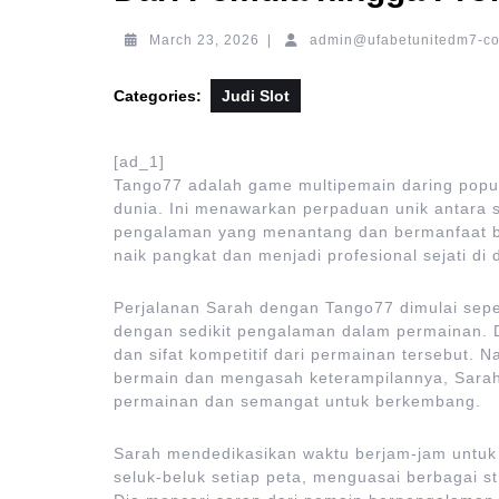
March
March 23, 2026
|
admin@ufabetunitedm7-co
23,
2026
Categories:
Judi Slot
[ad_1]
Tango77 adalah game multipemain daring popul
dunia. Ini menawarkan perpaduan unik antara s
pengalaman yang menantang dan bermanfaat ba
naik pangkat dan menjadi profesional sejati di
Perjalanan Sarah dengan Tango77 dimulai sepe
dengan sedikit pengalaman dalam permainan. D
dan sifat kompetitif dari permainan tersebut. 
bermain dan mengasah keterampilannya, Sarah
permainan dan semangat untuk berkembang.
Sarah mendedikasikan waktu berjam-jam untuk 
seluk-beluk setiap peta, menguasai berbagai s